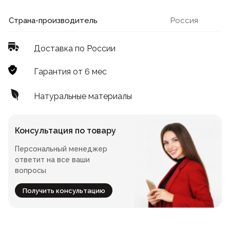
Лофт
Для летнего кафе
Страна-производитель
Россия
Для фудкорта
Доставка по России
Лофт
Конференц-столы
Гарантия от 6 мес
Для общепита
Квадратные
Натуральные материалы
На одной ножке
Консультация по товару
Персональный менеджер
Для гостиниц
ответит на все ваши
вопросы
Получить консультацию