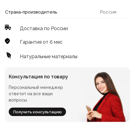
Лофт
Для летнего кафе
Страна-производитель
Россия
Для фудкорта
Доставка по России
Лофт
Конференц-столы
Гарантия от 6 мес
Для общепита
Квадратные
Натуральные материалы
На одной ножке
Консультация по товару
Персональный менеджер
Для гостиниц
ответит на все ваши
вопросы
Получить консультацию