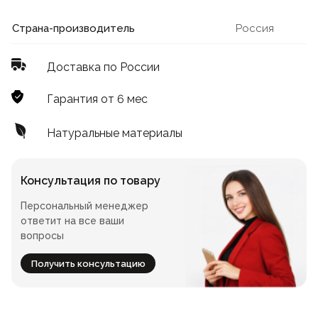
Лофт
Для летнего кафе
Страна-производитель
Россия
Для фудкорта
Доставка по России
Лофт
Конференц-столы
Гарантия от 6 мес
Для общепита
Квадратные
Натуральные материалы
На одной ножке
Консультация по товару
Персональный менеджер
Для гостиниц
ответит на все ваши
вопросы
Получить консультацию